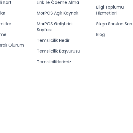
i Kart
Link İle Ödeme Alma
Bilgi Toplumu
lar
MorPOS Açık Kaynak
Hizmetleri
mitler
MorPOS Geliştirici
Sıkça Sorulan Soru
Sayfası
eme
Blog
Temsilcilik Nedir
aralı Olurum
Temsilcilik Başvurusu
Temsilciliklerimiz