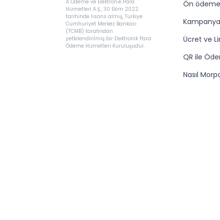
A Ödeme ve Elektronik Para
Ön ödemel
Hizmetleri A.Ş., 30 Ekim 2022
tarihinde lisans almış, Türkiye
Kampanya
Cumhuriyet Merkez Bankası
(TCMB) tarafından
Ücret ve Li
yetkilendirilmiş bir Elektronik Para
Ödeme Hizmetleri Kuruluşudur.
QR ile Öd
Nasıl Morp