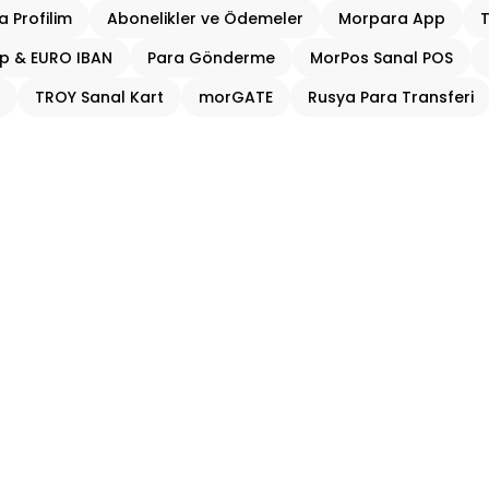
 Profilim
Abonelikler ve Ödemeler
Morpara App
T
ap & EURO IBAN
Para Gönderme
MorPos Sanal POS
TROY Sanal Kart
morGATE
Rusya Para Transferi