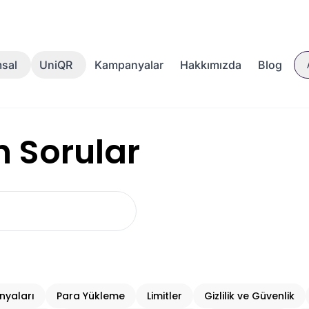
Kampanyalar
Hakkımızda
Blog
sal
UniQR
n Sorular
yaları
Para Yükleme
Limitler
Gizlilik ve Güvenlik