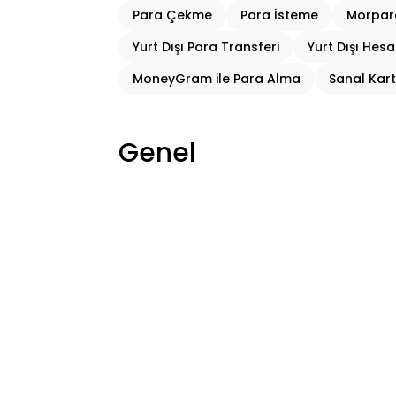
Para Çekme
Para İsteme
Morpara
Yurt Dışı Para Transferi
Yurt Dışı Hes
MoneyGram ile Para Alma
Sanal Kart
Genel