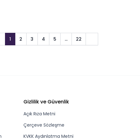
1
2
3
4
5
…
22
Gizlilik ve Güvenlik
Açık Rıza Metni
Çerçeve Sözleşme
m
KVKK Aydınlatma Metni